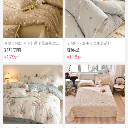
春夏全棉奶油小卡通印花绑带款四件套
全棉印花四件套巴厘岛系列
彩耳萌萌
暮洛星
179
118
¥
起
¥
起