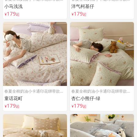
小马浅浅
洋气柯基仔
179
179
¥
起
¥
起
春夏全棉奶油小卡通印花绑带款四件套
春夏全棉奶油小卡通印花绑带款四件套
童话花町
杏仁小熊仔-绿
179
179
¥
起
¥
起