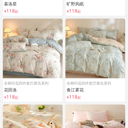
暮洛星
旷野风眠
118
118
¥
起
¥
起
全棉印花四件套巴厘岛系列
全棉印花四件套巴厘岛系列
花田洛
春江雾花
118
118
¥
起
¥
起