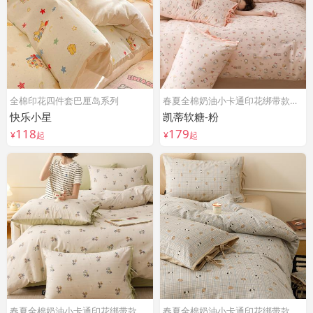
全棉印花四件套巴厘岛系列
春夏全棉奶油小卡通印花绑带款四件套
快乐小星
凯蒂软糖-粉
118
179
¥
起
¥
起
春夏全棉奶油小卡通印花绑带款四件套
春夏全棉奶油小卡通印花绑带款四件套