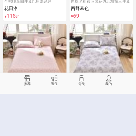
全棉印花四件套巴厘岛系列
原棉老粗布凉席花边老粗布三件套
花田洛
西野暮色
118
69
¥
起
¥
推荐
逛逛
分类
我的
原棉老粗布凉席花边老粗布三件套
原棉老粗布凉席花边老粗布三件套
草莓
紫嫣
69
69
¥
¥