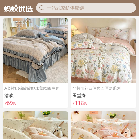
A类针织棉皱皱纱床盖款四件套
全棉印花四件套巴厘岛系列
清欢
玉堂春
69
118
¥
起
¥
起