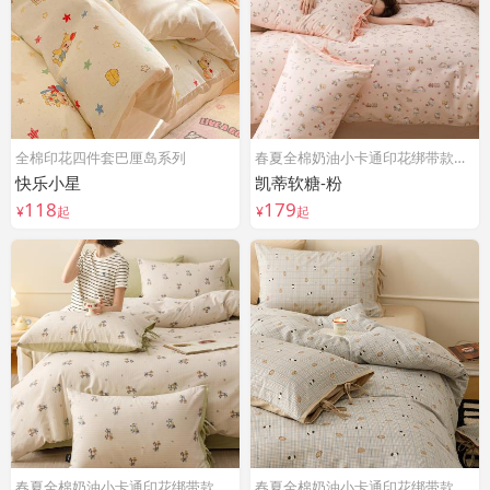
全棉印花四件套巴厘岛系列
春夏全棉奶油小卡通印花绑带款四件套
快乐小星
凯蒂软糖-粉
118
179
¥
起
¥
起
春夏全棉奶油小卡通印花绑带款四件套
春夏全棉奶油小卡通印花绑带款四件套