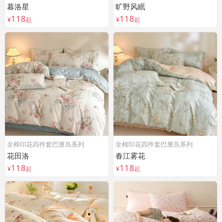
暮洛星
旷野风眠
118
118
¥
起
¥
起
全棉印花四件套巴厘岛系列
全棉印花四件套巴厘岛系列
花田洛
春江雾花
118
118
¥
起
¥
起