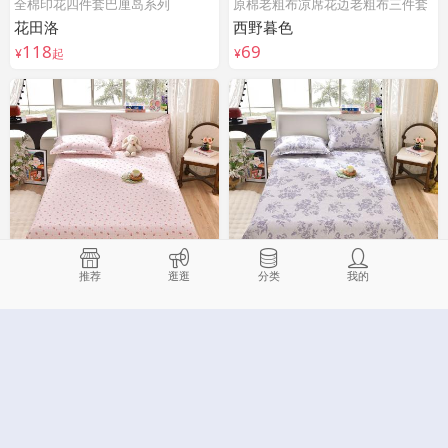
全棉印花四件套巴厘岛系列
原棉老粗布凉席花边老粗布三件套
花田洛
西野暮色
118
69
¥
起
¥
推荐
逛逛
分类
我的
原棉老粗布凉席花边老粗布三件套
原棉老粗布凉席花边老粗布三件套
草莓
紫嫣
69
69
¥
¥