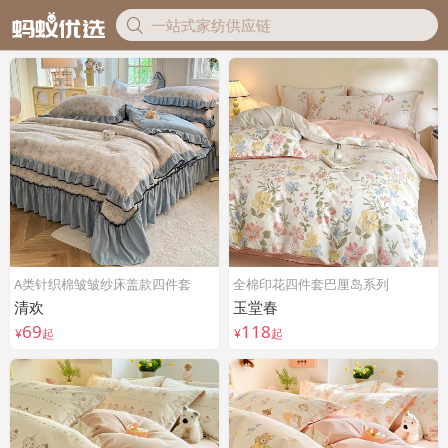
A类针织棉皱皱纱床盖款四件套
全棉印花四件套巴厘岛系列
清欢
玉堂春
69
118
¥
起
¥
起