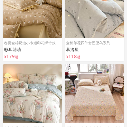
春夏全棉奶油小卡通印花绑带款四件套
全棉印花四件套巴厘岛系列
彩耳萌萌
暮洛星
179
118
¥
起
¥
起