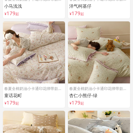
小马浅浅
洋气柯基仔
179
179
¥
起
¥
起
春夏全棉奶油小卡通印花绑带款四件套
春夏全棉奶油小卡通印花绑带款四件套
童话花町
杏仁小熊仔-绿
179
179
¥
起
¥
起