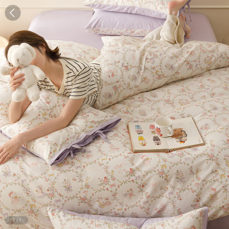
1
/
1