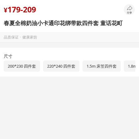
179-209
¥
春夏全棉奶油小卡通印花绑带款四件套 童话花町
品质保证 ･ 健康家纺
尺寸
200*230 四件套
220*240 四件套
1.5m 床笠四件套
1.8